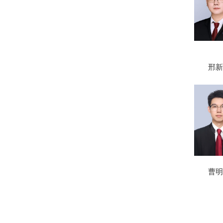
邢新
曹明